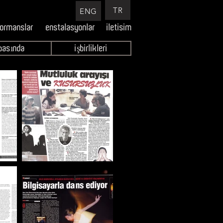
TR
ENG
formanslar
enstalasyonlar
iletisim
basında
işbirlikleri