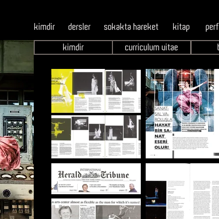
kimdir
dersler
sokakta hareket
kitap
per
kimdir
curriculum vitae